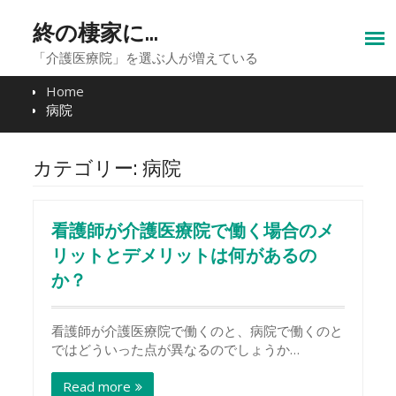
Skip
to
終の棲家に…
content
「介護医療院」を選ぶ人が増えている
Home
病院
カテゴリー:
病院
看護師が介護医療院で働く場合のメ
リットとデメリットは何があるの
か？
看護師が介護医療院で働くのと、病院で働くのと
ではどういった点が異なるのでしょうか…
Read more