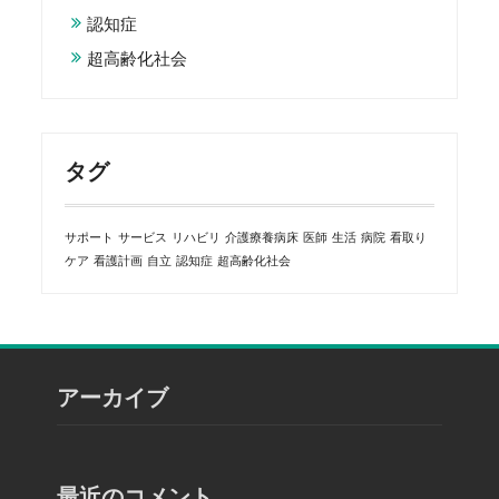
認知症
超高齢化社会
タグ
サポート
サービス
リハビリ
介護療養病床
医師
生活
病院
看取り
ケア
看護計画
自立
認知症
超高齢化社会
アーカイブ
最近のコメント