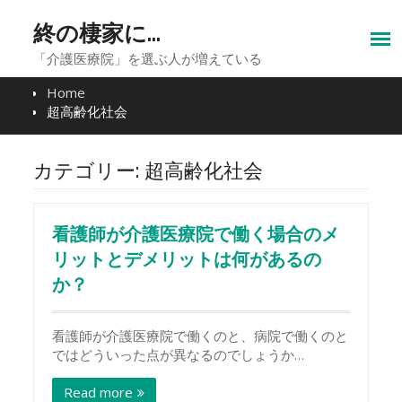
Skip
to
終の棲家に…
content
「介護医療院」を選ぶ人が増えている
Home
超高齢化社会
カテゴリー:
超高齢化社会
看護師が介護医療院で働く場合のメ
リットとデメリットは何があるの
か？
看護師が介護医療院で働くのと、病院で働くのと
ではどういった点が異なるのでしょうか…
Read more