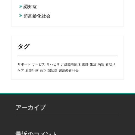
認知症
超高齢化社会
タグ
サポート
サービス
リハビリ
介護療養病床
医師
生活
病院
看取り
ケア
看護計画
自立
認知症
超高齢化社会
アーカイブ
最近のコメント